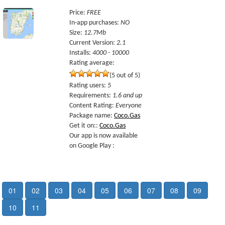
Price
:
FREE
In-app purchases
:
NO
Size
:
12.7Mb
Current Version
:
2.1
Installs
:
4000 - 10000
Rating average:
(5 out of 5)
Rating users
:
5
Requirements
:
1.6 and up
Content Rating
:
Everyone
Package name
:
Coco.Gas
Get it on:
:
Coco.Gas
Our app is now available
on Google Play :
01
02
03
04
05
06
07
08
09
10
11