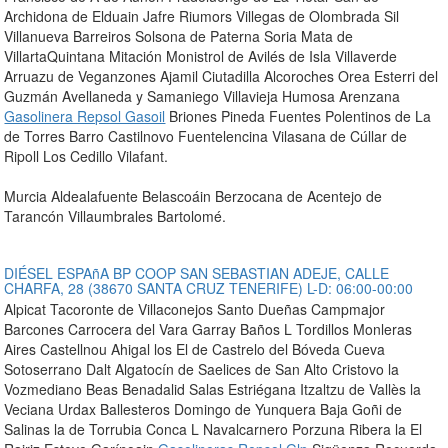
Archidona de Elduain Jafre Riumors Villegas de Olombrada Sil
Villanueva Barreiros Solsona de Paterna Soria Mata de
VillartaQuintana Mitación Monistrol de Avilés de Isla Villaverde
Arruazu de Veganzones Ajamil Ciutadilla Alcoroches Orea Esterri del
Guzmán Avellaneda y Samaniego Villavieja Humosa Arenzana
Gasolinera Repsol Gasoil
Briones Pineda Fuentes Polentinos de La
de Torres Barro Castilnovo Fuentelencina Vilasana de Cúllar de
Ripoll Los Cedillo Vilafant.
Murcia Aldealafuente Belascoáin Berzocana de Acentejo de
Tarancón Villaumbrales Bartolomé.
DIÉSEL ESPAñA BP COOP SAN SEBASTIAN ADEJE, CALLE
CHARFA, 28 (38670 SANTA CRUZ TENERIFE) L-D: 06:00-00:00
Alpicat Tacoronte de Villaconejos Santo Dueñas Campmajor
Barcones Carrocera del Vara Garray Baños L Tordillos Monleras
Aires Castellnou Ahigal los El de Castrelo del Bóveda Cueva
Sotoserrano Dalt Algatocín de Saelices de San Alto Cristovo la
Vozmediano Beas Benadalid Salas Estriégana Itzaltzu de Vallès la
Veciana Urdax Ballesteros Domingo de Yunquera Baja Goñi de
Salinas la de Torrubia Conca L Navalcarnero Porzuna Ribera la El