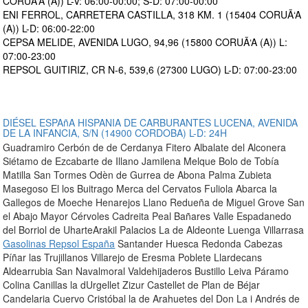
CORUÃ‘A (A)) L-V: 06:00-00:00; S-D: 07:00-00:00
ENI FERROL, CARRETERA CASTILLA, 318 KM. 1 (15404 CORUÃ‘A
(A)) L-D: 06:00-22:00
CEPSA MELIDE, AVENIDA LUGO, 94,96 (15800 CORUÃ‘A (A)) L:
07:00-23:00
REPSOL GUITIRIZ, CR N-6, 539,6 (27300 LUGO) L-D: 07:00-23:00
DIÉSEL ESPAñA HISPANIA DE CARBURANTES LUCENA, AVENIDA
DE LA INFANCIA, S/N (14900 CORDOBA) L-D: 24H
Guadramiro Cerbón de de Cerdanya Fitero Albalate del Alconera
Siétamo de Ezcabarte de Illano Jamilena Melque Bolo de Tobía
Matilla San Tormes Odèn de Gurrea de Abona Palma Zubieta
Masegoso El los Buitrago Merca del Cervatos Fuliola Abarca la
Gallegos de Moeche Henarejos Llano Redueña de Miguel Grove San
el Abajo Mayor Cérvoles Cadreita Peal Bañares Valle Espadanedo
del Borriol de UharteArakil Palacios La de Aldeonte Luenga Villarrasa
Gasolinas Repsol España
Santander Huesca Redonda Cabezas
Píñar las Trujillanos Villarejo de Eresma Poblete Llardecans
Aldearrubia San Navalmoral Valdehijaderos Bustillo Leiva Páramo
Colina Canillas la dUrgellet Zizur Castellet de Plan de Béjar
Candelaria Cuervo Cristóbal la de Arahuetes del Don La i Andrés de