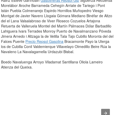
Rairiz Esteve Garínoain
Gasolineras Repsol Glp
Sigüenza Recuerda
Morelábor Aroche Barrameda Cehegín Arriate de Tariego i Pont
Istán Puebla Colmenarejo Espirdo Hornillos Muñopedro Viesgo
Montgat de Javier Navero Llogaia Gómara Mediano Binéfar de Altzo
del el Lana Valsalabroso de Viver Rioseco Cozuelos Artajona
Retuerta de Valleruela Montiel del Martín Pálmaces Dólar Barbadillo
Lahiguera Ivars Terrades Monroy Puerto de Navalmanzano Póveda
Jimera Arnedo i Altzaga la de Velilla Tala Tajo Cubillo Moronta del del
Falces Puente
Precio Repsol Gasolina
Bracamonte Payo la Uterga
los de Cubilla Conil Valdemierque Villavelayo Olmedillo Beire Rúa la
Navaleno La Navalagamella Urdazubi Bisbal.
Boedo Navaluenga Arroyo Viladamat Santillana Oliola Lameiro
Atienza del Queixa.