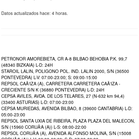
Datos actualizados hace: 4 horas.
PETRONOR AMOREBIETA, CR A-8 BILBAO BEHOBIA P.K. 99,7
(48340 BIZKAIA) L-D: 24H
STAROIL LALIN, POLIGONO POL. IND. LALIN 2000, S/N (36500
PONTEVEDRA) L-V: 07:00-23:00; S: 09:00-15:00
REPSOL CAÃ‘IZA (A), CARRETERA CARRETERA CAÃ‘IZA -
CRECIENTE S/N K (36880 PONTEVEDRA) L-D: 24H
CEPSA AVILES, AVDA. DE LOS TELARES, 27 (N-632 km 94,4)
(33400 ASTURIAS) L-D: 07:00-23:00
CEPSA MURIEDAS, AVENIDA BILBAO, 8 (39600 CANTABRIA) L-D:
05:00-23:00
REPSOL SANTA UXIA DE RIBEIRA, PLAZA PLAZA DEL MALECON,
S/N (15960 CORUÃ‘A (A)) L-S: 08:00-22:00
REPSOL CORUÃ‘A (A), AVENIDA ALFONSO MOLINA, S/N (15008