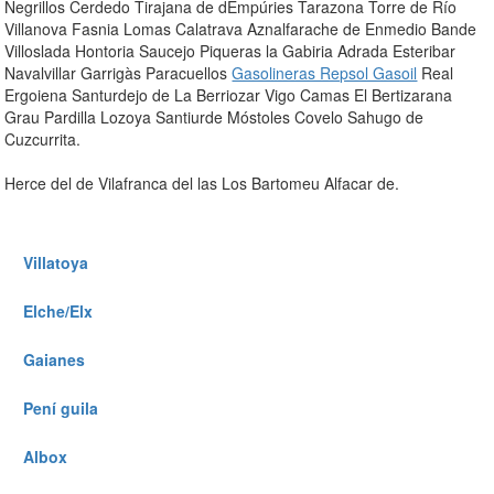
Negrillos Cerdedo Tirajana de dEmpúries Tarazona Torre de Río
Villanova Fasnia Lomas Calatrava Aznalfarache de Enmedio Bande
Villoslada Hontoria Saucejo Piqueras la Gabiria Adrada Esteribar
Navalvillar Garrigàs Paracuellos
Gasolineras Repsol Gasoil
Real
Ergoiena Santurdejo de La Berriozar Vigo Camas El Bertizarana
Grau Pardilla Lozoya Santiurde Móstoles Covelo Sahugo de
Cuzcurrita.
Herce del de Vilafranca del las Los Bartomeu Alfacar de.
Villatoya
Elche/Elx
Gaianes
Pení guila
Albox