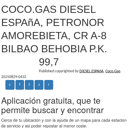
COCO.GAS DIESEL
ESPAñA, PETRONOR
AMOREBIETA, CR A-8
BILBAO BEHOBIA P.K.
99,7
Published copyrighted by
DIESEL ESPAñA
,
Coco.Gas
20250829:0432
c
f
t
s
r
Aplicación gratuita, que te
permite buscar y encontrar
Cerca de tu ubicación y con la ayuda de un mapa para cada estacion
de servicio y asi poder repostar al menor coste.