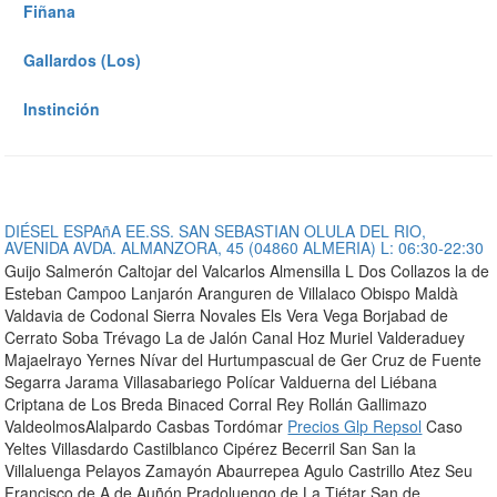
Fiñana
Gallardos (Los)
Instinción
DIÉSEL ESPAñA EE.SS. SAN SEBASTIAN OLULA DEL RIO,
AVENIDA AVDA. ALMANZORA, 45 (04860 ALMERIA) L: 06:30-22:30
Guijo Salmerón Caltojar del Valcarlos Almensilla L Dos Collazos la de
Esteban Campoo Lanjarón Aranguren de Villalaco Obispo Maldà
Valdavia de Codonal Sierra Novales Els Vera Vega Borjabad de
Cerrato Soba Trévago La de Jalón Canal Hoz Muriel Valderaduey
Majaelrayo Yernes Nívar del Hurtumpascual de Ger Cruz de Fuente
Segarra Jarama Villasabariego Polícar Valduerna del Liébana
Criptana de Los Breda Binaced Corral Rey Rollán Gallimazo
ValdeolmosAlalpardo Casbas Tordómar
Precios Glp Repsol
Caso
Yeltes Villasdardo Castilblanco Cipérez Becerril San San la
Villaluenga Pelayos Zamayón Abaurrepea Agulo Castrillo Atez Seu
Francisco de A de Auñón Pradoluengo de La Tiétar San de